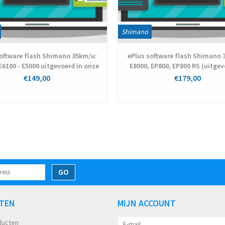
Shimano
software flash Shimano 35km/u:
ePlus software flash Shimano 
 E6100 - E5000 uitgevoerd in onze
E8000, EP800, EP800 RS (uitgev
werkplaats
onze werkplaats)
€149,00
€179,00
GO
TEN
MIJN ACCOUNT
ducten