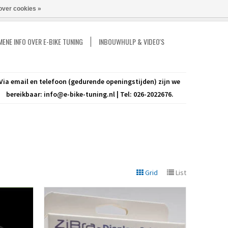
over cookies »
Vergelijk
Mijn account / Registreren
0 Artikelen - €0,00
ENE INFO OVER E-BIKE TUNING
INBOUWHULP & VIDEO'S
Via email en telefoon (gedurende openingstijden) zijn we
bereikbaar:
info@e-bike-tuning.nl
| Tel: 026-2022676.
Grid
List
Bekijken