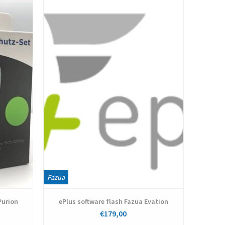
Bekijken
Fazua
Purion
ePlus software flash Fazua Evation
€179,00