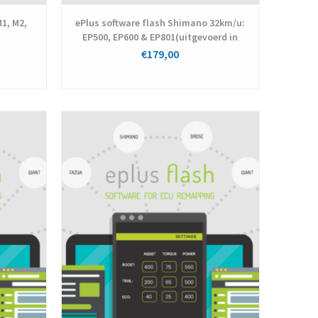
1, M2,
ePlus software flash Shimano 32km/u:
EP500, EP600 & EP801(uitgevoerd in
onze werkplaats)
€179,00
Bekijken