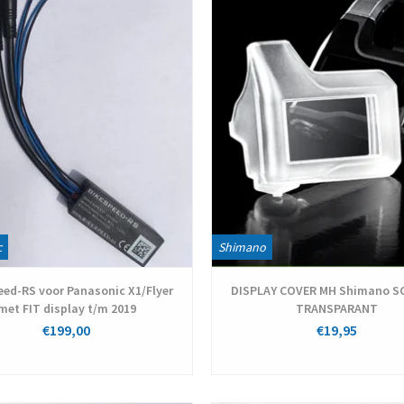
c
Shimano
eed-RS voor Panasonic X1/Flyer
DISPLAY COVER MH Shimano S
met FIT display t/m 2019
TRANSPARANT
€199,00
€19,95