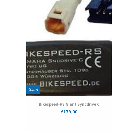
Giant
Bikespeed-RS Giant Syncdrive C
€179,00