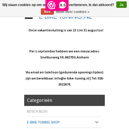
9,5
Wij slaan cookies op om onze website te verbeteren. Is dat akkoord?
Ja
Nee
Meer over cookies »
Onze vakantiesluiting is van 15 t/m 31 augustus!
Per 1 september hebben we een nieuw adres:
Snelliusweg 59, 6827DG Arnhem
Via email en telefoon (gedurende openingstijden)
zijn we bereikbaar:
info@e-bike-tuning.nl
| Tel: 026-
2022676.
Categorieën
BOSCH BLOG
E-BIKE TUNING SHOP