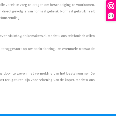
 alle vereiste zorg te dragen om beschadiging te voorkomen.
 direct gevolg is van normaal gebruik. Normaal gebruik heeft
9,5
retourzending.
geven via
info@ebikemakers.nl
. Mocht u ons telefonisch willen
) teruggestort op uw bankrekening. De eventuele transactie
ns door te geven met vermelding van het bestelnummer. De
et terugsturen zijn voor rekening van de koper. Mocht u ons