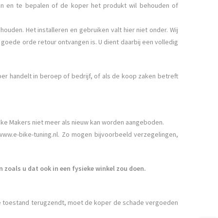
en en te bepalen of de koper het produkt wil behouden of
ouden. Het installeren en gebruiken valt hier niet onder. Wij
goede orde retour ontvangen is. U dient daarbij een volledig
 handelt in beroep of bedrijf, of als de koop zaken betreft
ike Makers niet meer als nieuw kan worden aangeboden.
 www.e-bike-tuning.nl. Zo mogen bijvoorbeeld verzegelingen,
 zoals u dat ook in een fysieke winkel zou doen.
rde toestand terugzendt, moet de koper de schade vergoeden