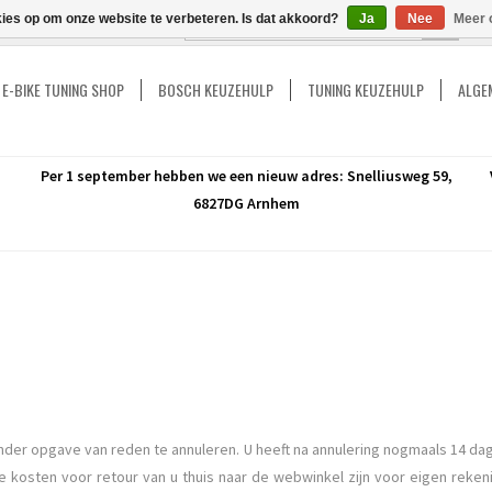
kies op om onze website te verbeteren. Is dat akkoord?
Ja
Nee
Meer 
GO
E-BIKE TUNING SHOP
BOSCH KEUZEHULP
TUNING KEUZEHULP
ALGEM
Per 1 september hebben we een nieuw adres: Snelliusweg 59,
6827DG Arnhem
nder opgave van reden te annuleren. U heeft na annulering nogmaals 14 dag
 kosten voor retour van u thuis naar de webwinkel zijn voor eigen reke