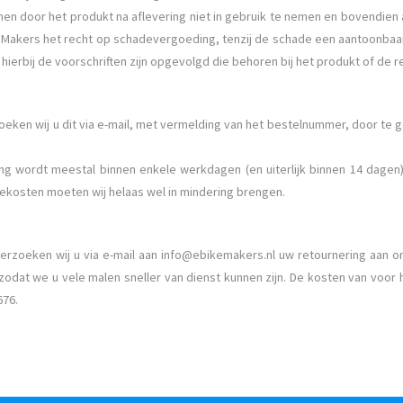
n door het produkt na aflevering niet in gebruik te nemen en bovendien
e Makers het recht op schadevergoeding, tenzij de schade een aantoonbaar
hierbij de voorschriften zijn opgevolgd die behoren bij het produkt of de 
zoeken wij u dit via e-mail, met vermelding van het bestelnummer, door te 
ng wordt meestal binnen enkele werkdagen (en uiterlijk binnen 14 dagen
iekosten moeten wij helaas wel in mindering brengen.
erzoeken wij u via e-mail aan
info@ebikemakers.nl
uw retournering aan o
odat we u vele malen sneller van dienst kunnen zijn. De kosten van voor h
676.