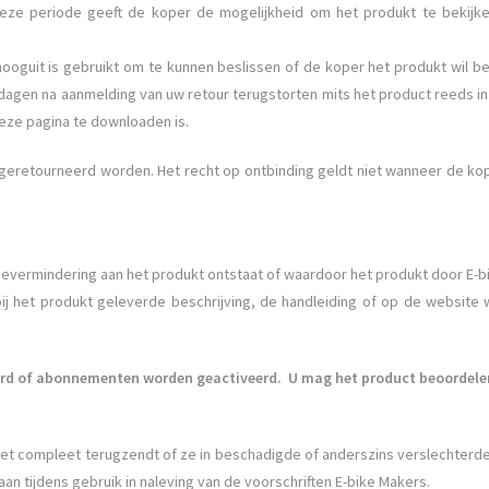
eze periode geeft de koper de mogelijkheid om het produkt te bekijk
ooguit is gebruikt om te kunnen beslissen of de koper het produkt wil beh
agen na aanmelding van uw retour terugstorten mits het product reeds in 
eze pagina te downloaden is.
eretourneerd worden. Het recht op ontbinding geldt niet wanneer de koper
vermindering aan het produkt ontstaat of waardoor het produkt door E-b
 bij het produkt geleverde beschrijving, de handleiding of op de website
erd of abonnementen worden geactiveerd.
U mag het product beoordelen
 niet compleet terugzendt of ze in beschadigde of anderszins verslechte
aan tijdens gebruik in naleving van de voorschriften E-bike Makers.