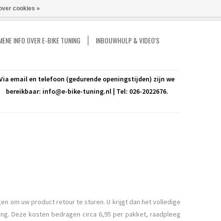
over cookies »
Vergelijk
Mijn account / Registreren
0 Artikelen - €0,00
ENE INFO OVER E-BIKE TUNING
INBOUWHULP & VIDEO'S
Via email en telefoon (gedurende openingstijden) zijn we
bereikbaar:
info@e-bike-tuning.nl
| Tel: 026-2022676.
en om uw product retour te sturen. U krijgt dan het volledige
ning. Deze kosten bedragen circa 6,95 per pakket, raadpleeg