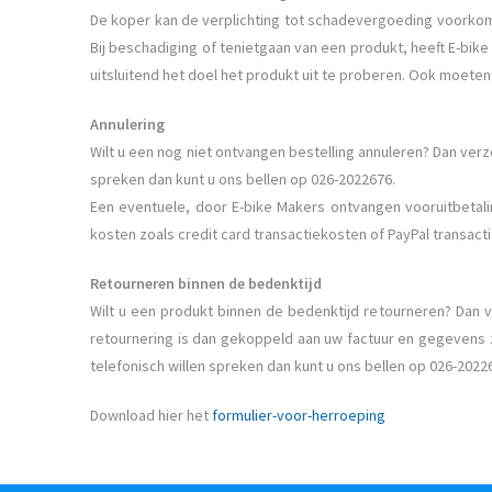
De koper kan de verplichting tot schadevergoeding voorkome
Bij beschadiging of tenietgaan van een produkt, heeft E-bik
uitsluitend het doel het produkt uit te proberen. Ook moeten 
Annulering
Wilt u een nog niet ontvangen bestelling annuleren? Dan ver
spreken dan kunt u ons bellen op 026-2022676.
Een eventuele, door E-bike Makers ontvangen vooruitbetali
kosten zoals credit card transactiekosten of PayPal transact
Retourneren binnen de bedenktijd
Wilt u een produkt binnen de bedenktijd retourneren? Dan v
retournering is dan gekoppeld aan uw factuur en gegevens z
telefonisch willen spreken dan kunt u ons bellen op 026-2022
Download hier het
formulier-voor-herroeping