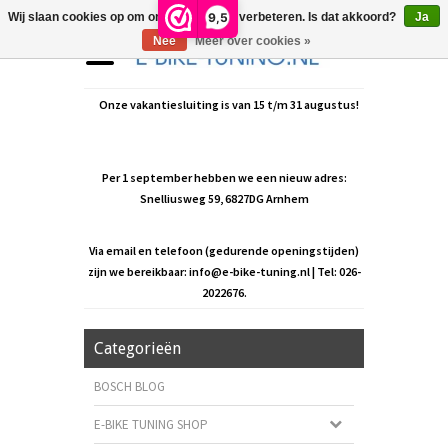
9,5
Wij slaan cookies op om onze website te verbeteren. Is dat akkoord?
Ja
Nee
Meer over cookies »
Onze vakantiesluiting is van 15 t/m 31 augustus!
Per 1 september hebben we een nieuw adres:
Snelliusweg 59, 6827DG Arnhem
Via email en telefoon (gedurende openingstijden)
zijn we bereikbaar:
info@e-bike-tuning.nl
| Tel: 026-
2022676.
Categorieën
BOSCH BLOG
E-BIKE TUNING SHOP