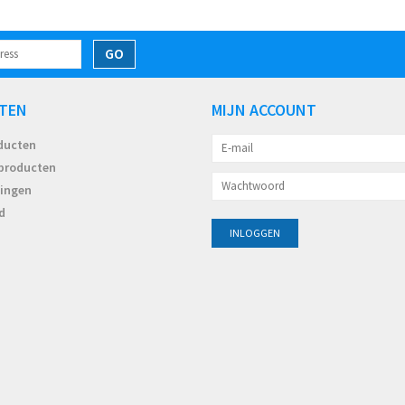
GO
TEN
MIJN ACCOUNT
oducten
producten
ingen
d