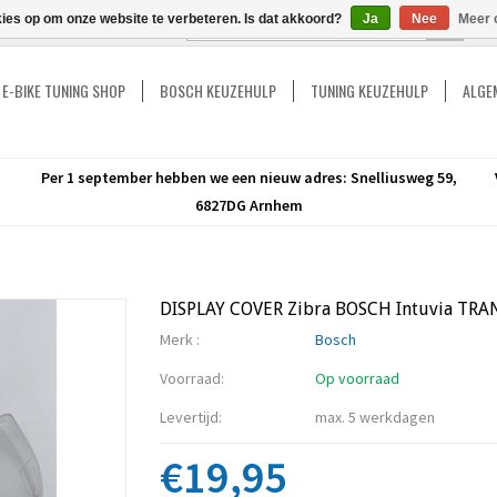
kies op om onze website te verbeteren. Is dat akkoord?
Ja
Nee
Meer 
GO
E-BIKE TUNING SHOP
BOSCH KEUZEHULP
TUNING KEUZEHULP
ALGEM
Per 1 september hebben we een nieuw adres: Snelliusweg 59,
6827DG Arnhem
DISPLAY COVER Zibra BOSCH Intuvia TR
Merk :
Bosch
Voorraad:
Op voorraad
Levertijd:
max. 5 werkdagen
€19,95