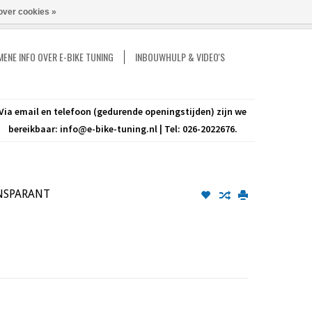
over cookies »
Vergelijk
Mijn account / Registreren
0 Artikelen - €0,00
ENE INFO OVER E-BIKE TUNING
INBOUWHULP & VIDEO'S
Via email en telefoon (gedurende openingstijden) zijn we
bereikbaar:
info@e-bike-tuning.nl
| Tel: 026-2022676.
ANSPARANT