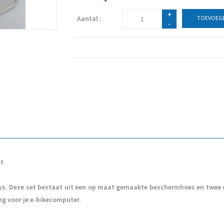
+
Aantal :
TOEVOEGE
-
et
lays. Deze set bestaat uit een op maat gemaakte beschermhoes en twe
ng voor je e-bikecomputer.