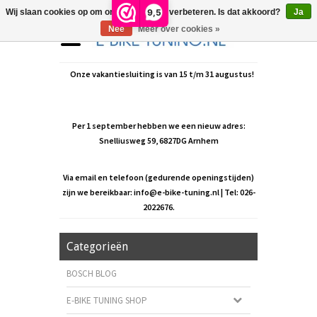
9,5
Wij slaan cookies op om onze website te verbeteren. Is dat akkoord?
Ja
Nee
Meer over cookies »
Onze vakantiesluiting is van 15 t/m 31 augustus!
Per 1 september hebben we een nieuw adres:
Snelliusweg 59, 6827DG Arnhem
Via email en telefoon (gedurende openingstijden)
zijn we bereikbaar:
info@e-bike-tuning.nl
| Tel: 026-
2022676.
Categorieën
BOSCH BLOG
E-BIKE TUNING SHOP