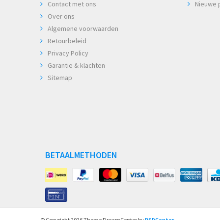
Contact met ons
Nieuwe 
Over ons
Algemene voorwaarden
Retourbeleid
Privacy Policy
Garantie & klachten
Sitemap
BETAALMETHODEN
© Copyright 2026 Theme DreamCenter by
PSDCenter