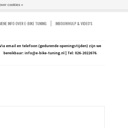
over cookies »
Vergelijk
Mijn account / Registreren
0 Artikelen - €0,00
ENE INFO OVER E-BIKE TUNING
INBOUWHULP & VIDEO'S
Via email en telefoon (gedurende openingstijden) zijn we
bereikbaar:
info@e-bike-tuning.nl
| Tel: 026-2022676.