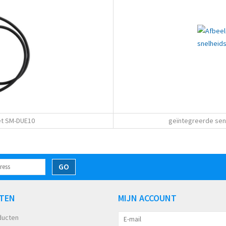
t SM-DUE10
geïntegreerde sen
GO
TEN
MIJN ACCOUNT
ducten