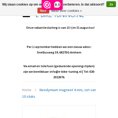
9,5
Wij slaan cookies op om onze website te verbeteren. Is dat akkoord?
Ja
Nee
Meer over cookies »
Onze vakantiesluiting is van 15 t/m 31 augustus!
Per 1 september hebben we een nieuw adres:
Snelliusweg 59, 6827DG Arnhem
Via email en telefoon (gedurende openingstijden)
zijn we bereikbaar:
info@e-bike-tuning.nl
| Tel: 026-
2022676.
Home
/
Neodymium magneet 4 mm, set van
10 stuks