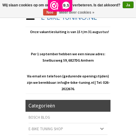
9,5
Wij slaan cookies op om onze website te verbeteren. Is dat akkoord?
Ja
Nee
Meer over cookies »
Onze vakantiesluiting is van 15 t/m 31 augustus!
Per 1 september hebben we een nieuw adres:
Snelliusweg 59, 6827DG Arnhem
Via email en telefoon (gedurende openingstijden)
zijn we bereikbaar:
info@e-bike-tuning.nl
| Tel: 026-
2022676.
Categorieën
BOSCH BLOG
E-BIKE TUNING SHOP