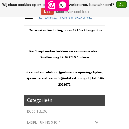
9,5
Wij slaan cookies op om onze website te verbeteren. Is dat akkoord?
Ja
Nee
Meer over cookies »
Onze vakantiesluiting is van 15 t/m 31 augustus!
Per 1 september hebben we een nieuw adres:
Snelliusweg 59, 6827DG Arnhem
Via email en telefoon (gedurende openingstijden)
zijn we bereikbaar:
info@e-bike-tuning.nl
| Tel: 026-
2022676.
Categorieën
BOSCH BLOG
E-BIKE TUNING SHOP