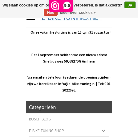
9,5
Wij slaan cookies op om onze website te verbeteren. Is dat akkoord?
Ja
Nee
Meer over cookies »
Onze vakantiesluiting is van 15 t/m 31 augustus!
Per 1 september hebben we een nieuw adres:
Snelliusweg 59, 6827DG Arnhem
Via email en telefoon (gedurende openingstijden)
zijn we bereikbaar:
info@e-bike-tuning.nl
| Tel: 026-
2022676.
Categorieën
BOSCH BLOG
E-BIKE TUNING SHOP