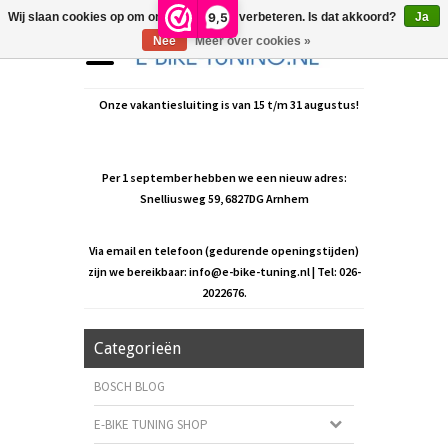
9,5
Wij slaan cookies op om onze website te verbeteren. Is dat akkoord?
Ja
Nee
Meer over cookies »
Onze vakantiesluiting is van 15 t/m 31 augustus!
Per 1 september hebben we een nieuw adres:
Snelliusweg 59, 6827DG Arnhem
Via email en telefoon (gedurende openingstijden)
zijn we bereikbaar:
info@e-bike-tuning.nl
| Tel: 026-
2022676.
Categorieën
BOSCH BLOG
E-BIKE TUNING SHOP