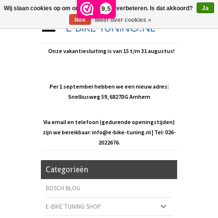
9,5
Wij slaan cookies op om onze website te verbeteren. Is dat akkoord?
Ja
Nee
Meer over cookies »
Onze vakantiesluiting is van 15 t/m 31 augustus!
Per 1 september hebben we een nieuw adres:
Snelliusweg 59, 6827DG Arnhem
Via email en telefoon (gedurende openingstijden)
zijn we bereikbaar:
info@e-bike-tuning.nl
| Tel: 026-
2022676.
Categorieën
BOSCH BLOG
E-BIKE TUNING SHOP