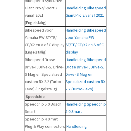
Bikespeed SyncDrive
Giant Pro2/Sport 2
Handleiding Bikespeed
vanaf 2021
Giant Pro 2 vanaf 2021
(Engelstalig)
Bikespeed voor
Handleiding Bikespeed
Yamaha PW-ST/TE/
voor Yamaha PW-
CE/X2 en A of C display
ST/TE/ CE/X2 en A of C
(Engelstalig)
display
Bikespeed Brose
Handleiding Bikespeed
Drive-T, Drive-S, Drive-
Brose Drive-T, Drive-S,
S Mag en Specialized
Drive- S Mag en
custom RX 2.2 (Turbo-
Specialized custom RX
Levo) (Engelstalig)
2.2 (Turbo-Levo)
Speedchip
Speedchip 5.0 Bosch
Handleiding Speedchip
Smart
5.0 Smart
Speedchip 4.0 met
Plug & Play connectors
Handleiding