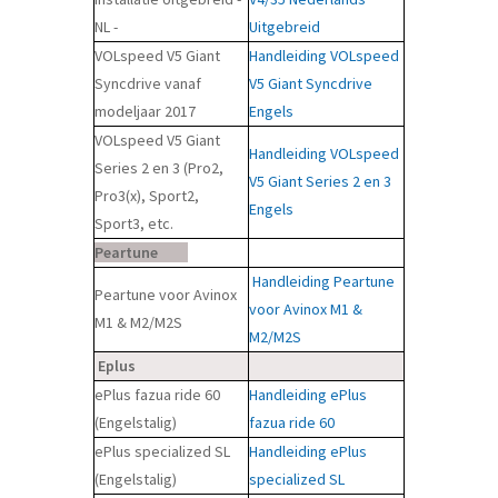
NL -
Uitgebreid
VOLspeed V5 Giant
Handleiding VOLspeed
Syncdrive vanaf
V5 Giant Syncdrive
modeljaar 2017
Engels
VOLspeed V5 Giant
Handleiding VOLspeed
Series 2 en 3 (Pro2,
V5 Giant Series 2 en 3
Pro3(x), Sport2,
Engels
Sport3, etc.
Peartune
Handleiding Peartune
Peartune voor Avinox
voor Avinox M1 &
M1 & M2/M2S
M2/M2S
Eplus
ePlus fazua ride 60
Handleiding ePlus
(Engelstalig)
fazua ride 60
ePlus specialized SL
Handleiding ePlus
(Engelstalig)
specialized SL