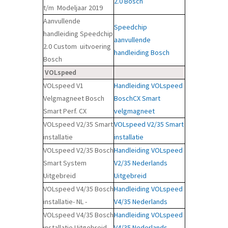
2.0 Bosch
t/m Modeljaar 2019
Aanvullende
Speedchip
handleiding Speedchip
aanvullende
2.0 Custom uitvoering
handleiding Bosch
Bosch
VOLspeed
VOLspeed V1
Handleiding VOLspeed
Velgmagneet Bosch
BoschCX Smart
Smart Perf. CX
velgmagneet
VOLspeed V2/35 Smart
VOLspeed V2/35 Smart
installatie
installatie
VOLspeed V2/35 Bosch
Handleiding VOLspeed
Smart System
V2/35 Nederlands
Uitgebreid
Uitgebreid
VOLspeed V4/35 Bosch
Handleiding VOLspeed
installatie- NL -
V4/35
Nederlands
VOLspeed V4/35 Bosch
Handleiding V
OLspeed
installatie
Uitgebreid -
V4/35
Nederlands