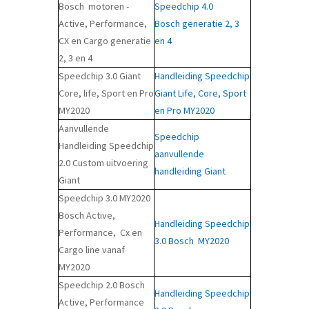
Bosch motoren -
Speedchip 4.0
Active, Performance,
Bosch generatie 2, 3
CX en Cargo generatie
en 4
2, 3 en 4
Speedchip 3.0 Giant
Handleiding Speedchip
Core, life, Sport en Pro
Giant Life, Core, Sport
MY2020
en Pro MY2020
Aanvullende
Speedchip
Handleiding Speedchip
aanvullende
2.0 Custom uitvoering
handleiding Giant
Giant
Speedchip 3.0 MY2020
Bosch Active,
Handleiding Speedchip
Performance, Cx en
3.0 Bosch MY2020
Cargo line vanaf
MY2020
Speedchip 2.0 Bosch
Handleiding Speedchip
Active, Performance